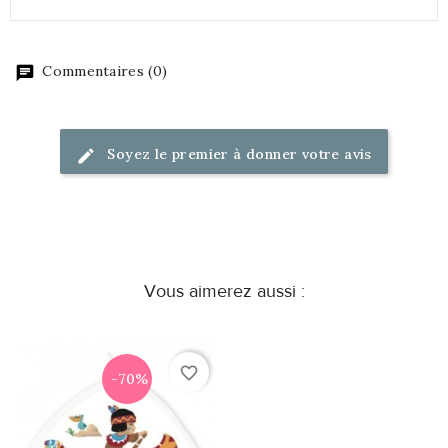
Commentaires (0)
Soyez le premier à donner votre avis
Vous aimerez aussi :
favorite_border
-70%