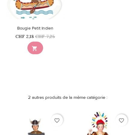
Bougie Petit Indien
Prix
Prix
CHF 2,18
CHF 7,25
habituel

2 autres produits de la même catégorie :
favorite_border
favorite_border