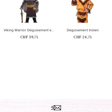
Viking Warrior Déguisement enfant
Déguisement Indien
Prix
Prix
CHF 39,75
CHF 24,75
Ce produit n'est plus
disponible en stock