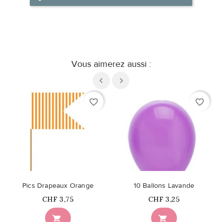
Vous aimerez aussi :
favorite_border
favorite_border
Pics Drapeaux Orange
10 Ballons Lavande
Prix
Prix
CHF 3,75
CHF 3,25

