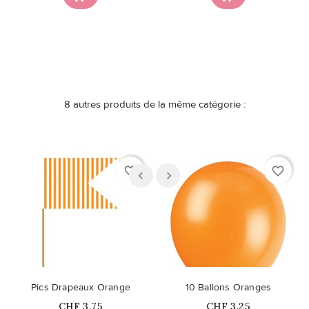
8 autres produits de la même catégorie :
favorite_border
favorite_border
Pics Drapeaux Orange
10 Ballons Oranges
Prix
Prix
CHF 3,75
CHF 3,25