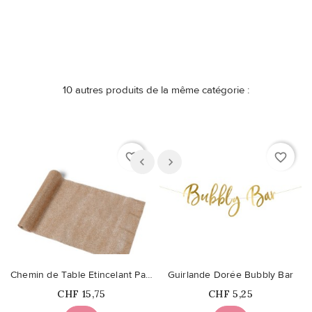
10 autres produits de la même catégorie :
favorite_border
favorite_border
Chemin de Table Etincelant Paillettes Champagne
Guirlande Dorée Bubbly Bar
Prix
Prix
CHF 15,75
CHF 5,25