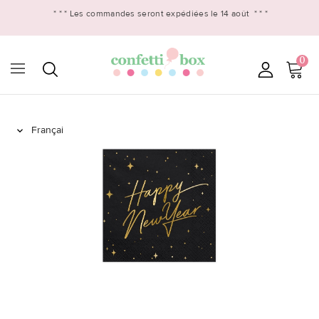
* * *
Les commandes seront expédiées le 14 août
* * *
0
