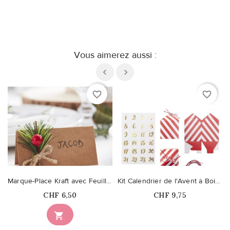
Vous aimerez aussi :
favorite_border
favorite_border
Marque-Place Kraft avec Feuillage
Kit Calendrier de l'Avent à Boites de Noël
Prix
Prix
CHF 6,50
CHF 9,75
Ce produit n'est plus

disponible en stock