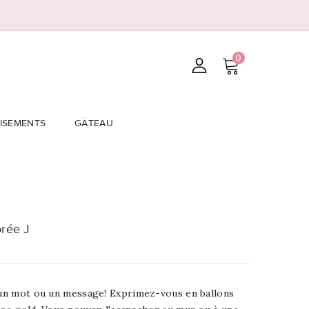
0
ISEMENTS
GÂTEAU
orée J
, un mot ou un message! Exprimez-vous en ballons