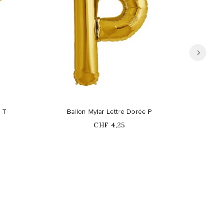
Ce pro
e T
Ballon Mylar Lettre Dorée P
B
Prix
CHF 4,25