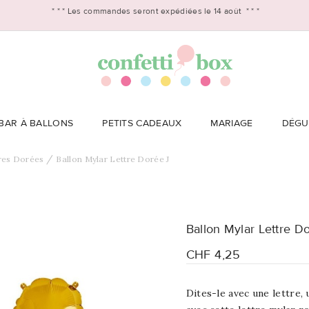
* * *
Les commandes seront expédiées le 14 août
* * *
BAR À BALLONS
PETITS CADEAUX
MARIAGE
DÉGU
res Dorées
Ballon Mylar Lettre Dorée J
Ballon Mylar Lettre D
CHF 4,25
Dites-le avec une lettre