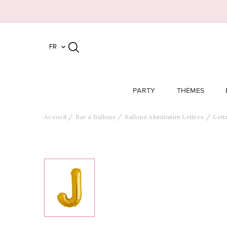
FR

PARTY
THÈMES
Accueil
Bar à Ballons
Ballons Aluminium Lettres
Lett