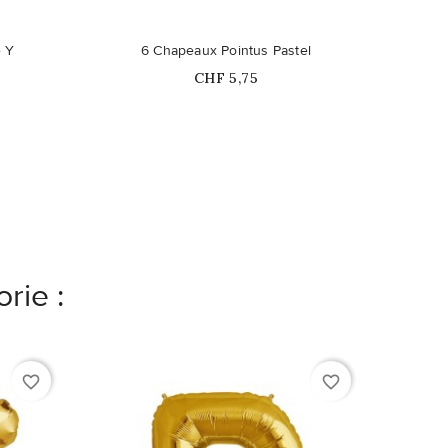
ible en
e Y
6 Chapeaux Pointus Pastel
8
Prix
CHF 5,75
rie :
favorite_border
favorite_border