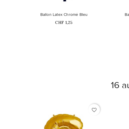
Ballon Latex Chromé Bleu
Ba
Prix
CHF 1,25
16 a
favorite_border