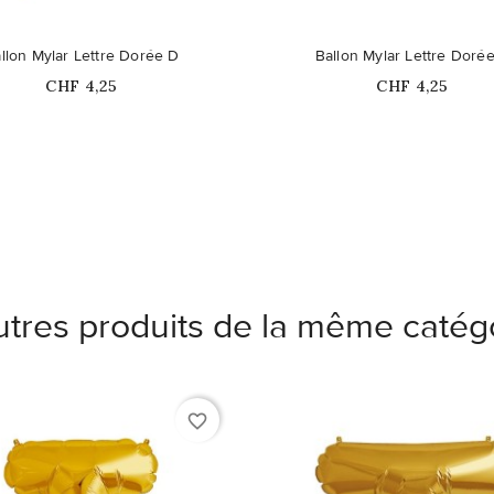
Ce produit n'est plus dispon
llon Mylar Lettre Dorée D
Ballon Mylar Lettre Doré
stock
Prix
Prix
CHF 4,25
CHF 4,25
utres produits de la même catégo
favorite_border