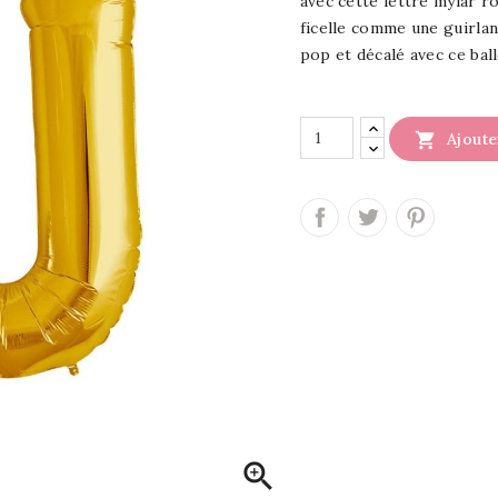
avec cette lettre mylar r
ficelle comme une guirlan
pop et décalé avec ce ball

Ajoute
