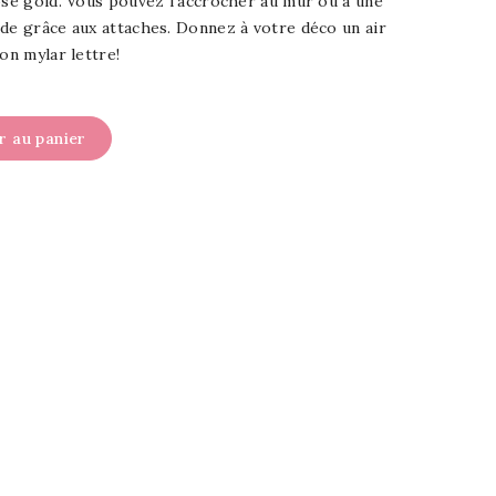
ose gold. Vous pouvez l'accrocher au mur ou à une
de grâce aux attaches. Donnez à votre déco un air
on mylar lettre!
r au panier