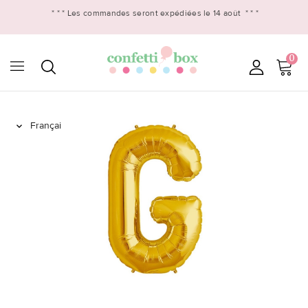
* * *
Les commandes seront expédiées le 14 août
* * *
0
