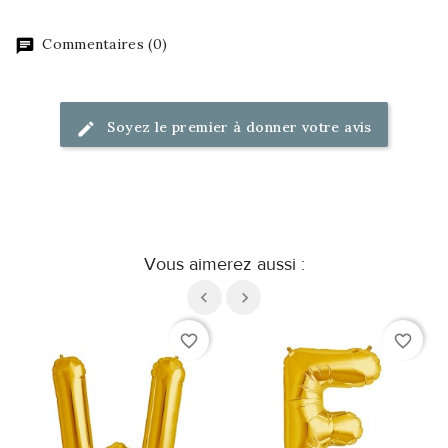
Commentaires (0)
Soyez le premier à donner votre avis
Vous aimerez aussi :
favorite_border
favorite_border