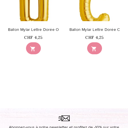
Ballon Mylar Lettre Dorée O
Ballon Mylar Lettre Dorée C
Prix
Prix
CHF 4,25
CHF 4,25


Abonnez-vous à notre newsletter et profitez de -10% sur votre