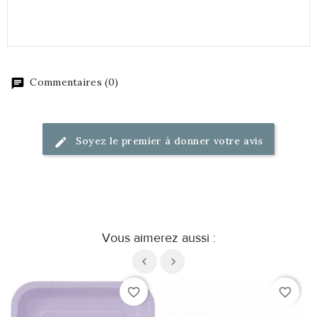
Commentaires (0)
Soyez le premier à donner votre avis
Vous aimerez aussi :
favorite_border
favorite_border