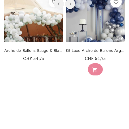
favorite_border
favorite_border
Arche de Ballons Sauge & Blanc avec Eventails Blancs (Kit...
Kit Luxe Arche de Ballons Argent, Bleu marine & Bleu clair
Prix
Prix
CHF 54,75
CHF 54,75
Ce produit n'est plus

disponible en stock