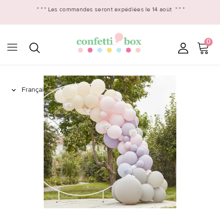
* * *
Les commandes seront expédiées le 14 août
* * *
0
