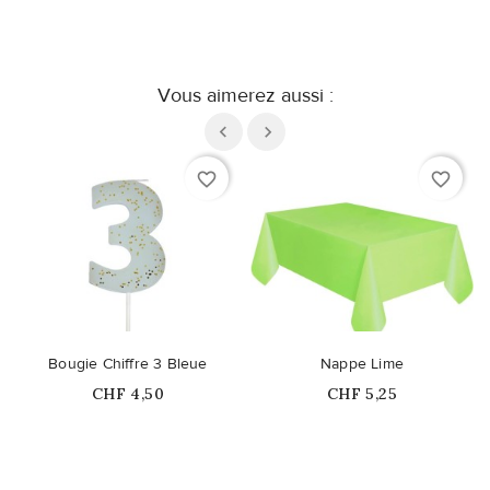
Vous aimerez aussi :
favorite_border
favorite_border
Bougie Chiffre 3 Bleue
Nappe Lime
Prix
Prix
CHF 4,50
CHF 5,25
Ce produit n'est plus
Ce produit n'est plus
disponible en stock
disponible en stock