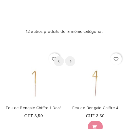
12 autres produits de la même catégorie :
favorite_border
favorite_border
Feu de Bengale Chiffre 1 Doré
Feu de Bengale Chiffre 4
Prix
Prix
CHF 3,50
CHF 3,50
Ce produit n'est plus

disponible en stock