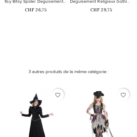
Itsy Bitsy Spider Déguisement bébé
Déguisement Religieux Gothique - Homme
Prix
Prix
CHF 26,75
CHF 29,75
3 autres produits de la même catégorie :
favorite_border
favorite_border