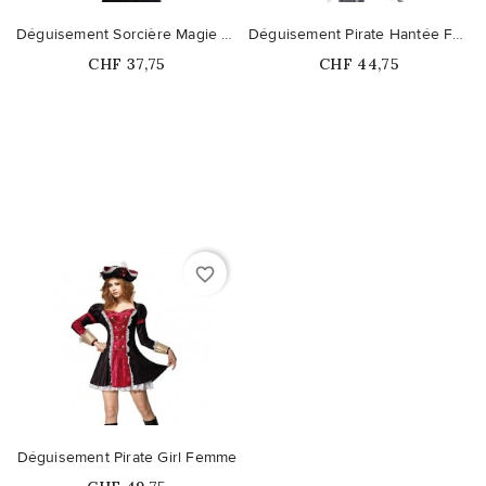
Déguisement Sorcière Magie Noire Femme
Déguisement Pirate Hantée Femme
Prix
Prix
CHF 37,75
CHF 44,75
Ce produit n'est plus
disponible en stock
favorite_border
Déguisement Pirate Girl Femme