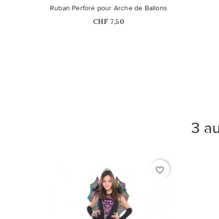
Ruban Perforé pour Arche de Ballons
Prix
CHF 7,50
3 au
favorite_border