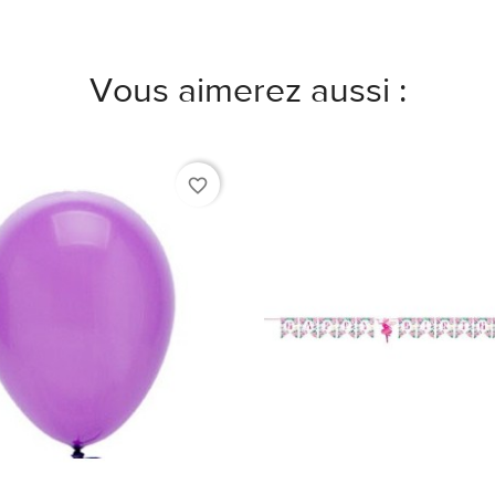
Vous aimerez aussi :
favorite_border