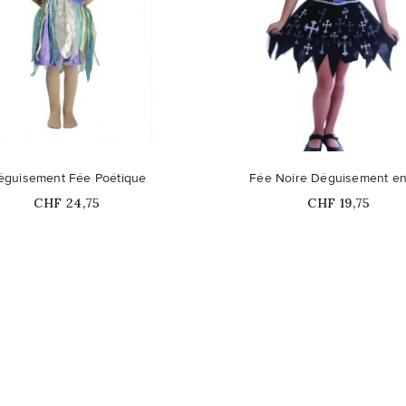
éguisement Fée Poétique
Fée Noire Déguisement en
Prix
Prix
CHF 24,75
CHF 19,75