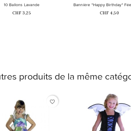
10 Ballons Lavande
Bannière "Happy Birthday" Fée
Prix
Prix
CHF 3,25
CHF 4,50
tres produits de la même catégo
favorite_border