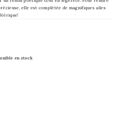
ur un rendu poétique tout en légèreté. Pour rendre
récieuse, elle est complétée de magnifiques ailes
féérique!
ponible en stock