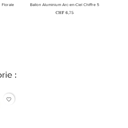
 Florale
Ballon Aluminium Arc-en-Ciel Chiffre 5
Prix
CHF 6,75
rie :
favorite_border