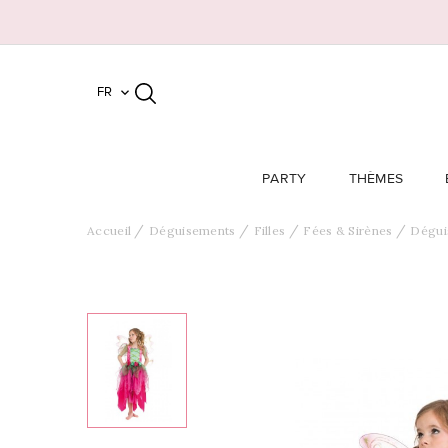
FR

PARTY
THÈMES
Accueil
Déguisements
Filles
Fées & Sirènes
Dégui