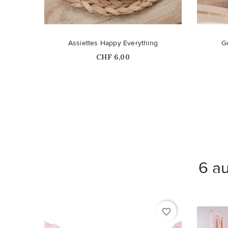
Ce produit n'est plus disponible en
Ce pro
Assiettes Happy Everything
G
stock
Prix
CHF 6,00
6 au
favorite_border