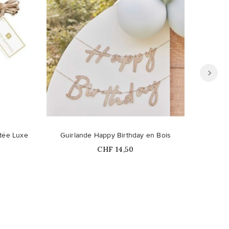
ible en
Ce produit n'est plus disponible en
ttée Luxe
Guirlande Happy Birthday en Bois
Rideau 
stock
Prix
CHF 14,50