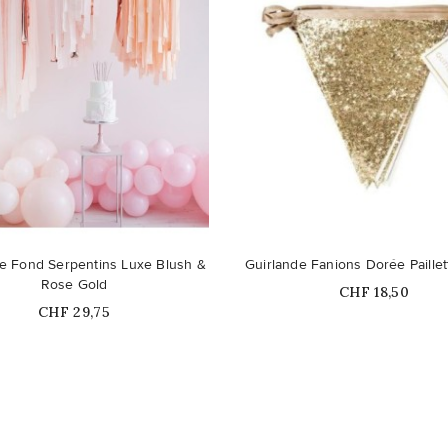
Ce produit n'est plus dispon
e Fond Serpentins Luxe Blush &
Guirlande Fanions Dorée Paille
stock
Rose Gold
Prix
CHF 18,50
Prix
CHF 29,75