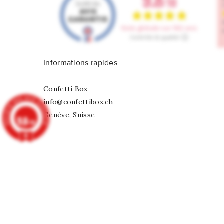
Informations rapides
Confetti Box
info@confettibox.ch
Genève, Suisse
9.8
/10
902 avis
Guirlande Happy Everything
CHF 9,75
© 2026 - Tous droits réservés Confetti Box