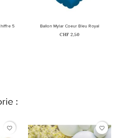
hiffre 5
Ballon Mylar Coeur Bleu Royal
Prix
CHF 2,50
rie :
favorite_border
favorite_border