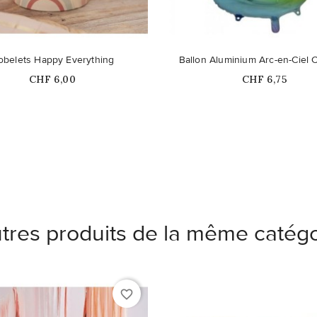
duit n'est plus disponible en
obelets Happy Everything
Ballon Aluminium Arc-en-Ciel C
stock
Prix
Prix
CHF 6,00
CHF 6,75
tres produits de la même catégo
favorite_border