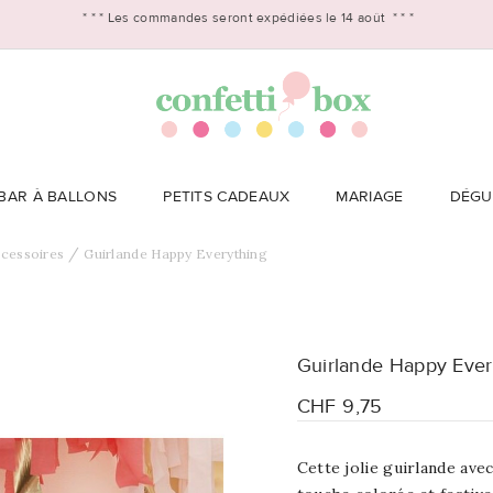
* * *
Les commandes seront expédiées le 14 août
* * *
BAR À BALLONS
PETITS CADEAUX
MARIAGE
DÉGU
ccessoires
Guirlande Happy Everything
Guirlande Happy Ever
CHF 9,75
Cette jolie guirlande ave