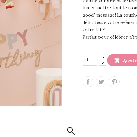
touche colorée et festive
fun et mettre tout le mon
good" message! La touche
délicatesse votre évènem
votre fête!
Parfait pour célébrer n'i

Ajoute
