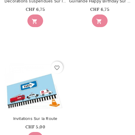
Décorations suspendues Sur la Route
Guirlande Happy Birthday Sur la Route
Prix
Prix
CHF 6,75
CHF 6,75


favorite_border
Invitations Sur la Route
Prix
CHF 5,00