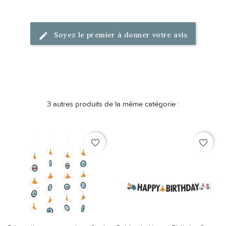
Soyez le premier à donner votre avis
3 autres produits de la même catégorie :
favorite_border
favorite_border