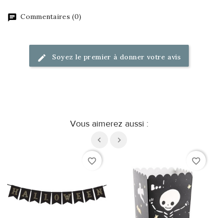
Commentaires (0)
Soyez le premier à donner votre avis
Vous aimerez aussi :
favorite_border
favorite_border