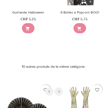
Guirlande Halloween
6 Boites à Popcorn BOO!
Prix
Prix
CHF 5,25
CHF 5,75


10 autres produits de la même catégorie :
favorite_border
favorite_border