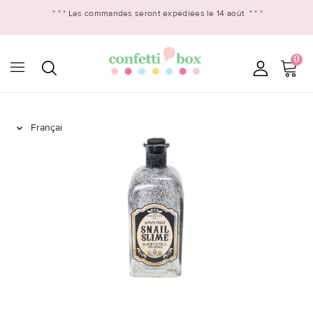
* * *
Les commandes seront expédiées le 14 août
* * *
0
