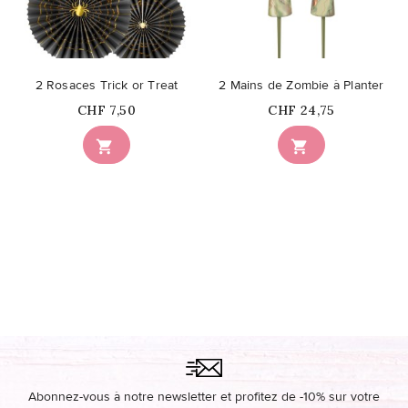
2 Rosaces Trick or Treat
2 Mains de Zombie à Planter
Prix
Prix
CHF 7,50
CHF 24,75


Abonnez-vous à notre newsletter et profitez de -10% sur votre