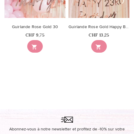
Guirlande Rose Gold 30
Guirlande Rose Gold Happy Birthday Personnalisable
Prix
Prix
CHF 9,75
CHF 13,25


Abonnez-vous à notre newsletter et profitez de -10% sur votre