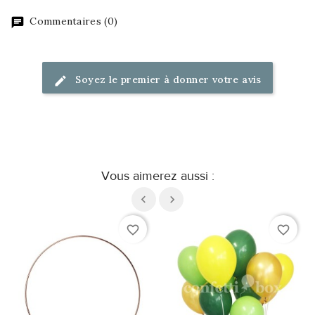
Commentaires (0)
Soyez le premier à donner votre avis
Vous aimerez aussi :
favorite_border
favorite_border