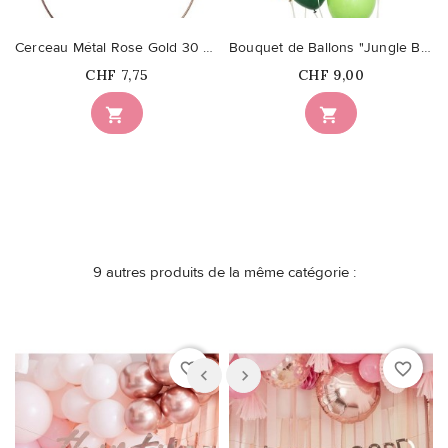
Cerceau Métal Rose Gold 30 cm
Bouquet de Ballons "Jungle Boogie"
Prix
Prix
CHF 7,75
CHF 9,00


9 autres produits de la même catégorie :
favorite_border
favorite_border