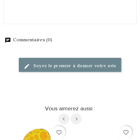
Commentaires (0)
Soyez le premier à donner votre avis
Vous aimerez aussi :
favorite_border
favorite_border