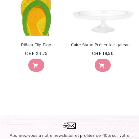
Piñata Flip Flop
Cake Stand Présentoir gâteau Grand
Prix
Prix
CHF 24,75
CHF 19,50


Abonnez-vous à notre newsletter et profitez de -10% sur votre