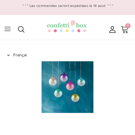
* * *
Les commandes seront expédiées le 14 août
* * *
0
