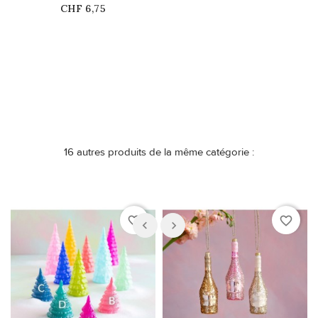
Prix
CHF 6,75
Ce produit n'est plus
disponible en stock
16 autres produits de la même catégorie :
favorite_border
favorite_border