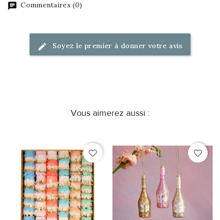
Commentaires (0)
Soyez le premier à donner votre avis
Vous aimerez aussi :
favorite_border
favorite_border