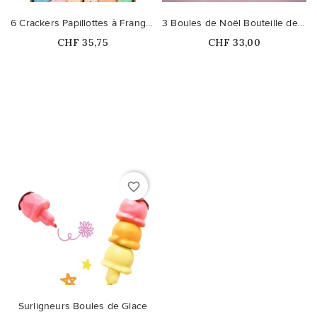
6 Crackers Papillottes à Franges Pastel
3 Boules de Noël Bouteille de Champagne
Prix
Prix
CHF 35,75
CHF 33,00
Ce produit n'est plus
Ce produit n'est plus
disponible en stock
disponible en stock
favorite_border
Surligneurs Boules de Glace