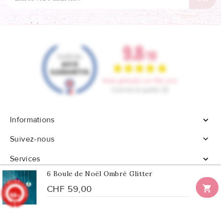
Informations


Suivez-nous
Services

6 Boule de Noël Ombré Glitter

CHF 59,00
9.8
/10
902 avis
© 2026 - Tous droits réservés Confetti Box