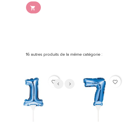

16 autres produits de la même catégorie :
favorite_border
favorite_border