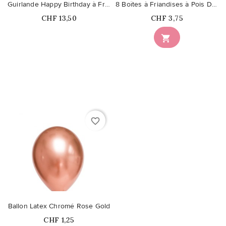
Guirlande Happy Birthday à Franges Rose Gold
8 Boîtes à Friandises à Pois Dorés
Prix
Prix
CHF 13,50
CHF 3,75
Ce produit n'est plus

disponible en stock
favorite_border
Ballon Latex Chromé Rose Gold
Prix
CHF 1,25