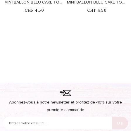
MINI BALLON BLEU CAKE TOPPER CHIFFRE 1
MINI BALLON BLEU CAKE TOPPER CHIFFRE 7
Prix
Prix
CHF 4,50
CHF 4,50
Ce produit n'est plus
Ce produit n'est plus
disponible en stock
disponible en stock
Abonnez-vous à notre newsletter et profitez de -10% sur votre
première commande