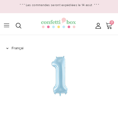
* * *
Les commandes seront expédiées le 14 août
* * *
0
