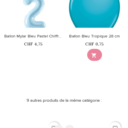
Ballon Mylar Bleu Pastel Chiffre 2
Ballon Bleu Tropique 28 cm
Prix
Prix
CHF 4,75
CHF 0,75
Ce produit n'est plus

disponible en stock
9 autres produits de la même catégorie :