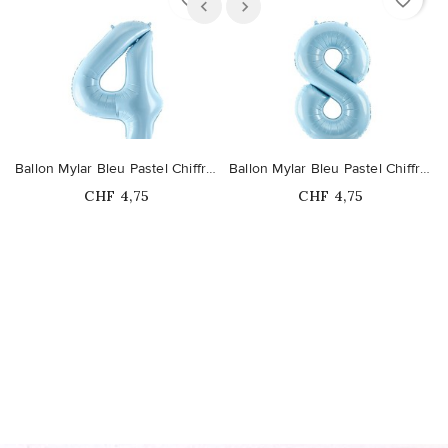
favorite_border
favorite_border
Ballon Mylar Bleu Pastel Chiffre 4
Ballon Mylar Bleu Pastel Chiffre 8
Prix
Prix
CHF 4,75
CHF 4,75
Ce produit n'est plus
Ce produit n'est plus
disponible en stock
disponible en stock