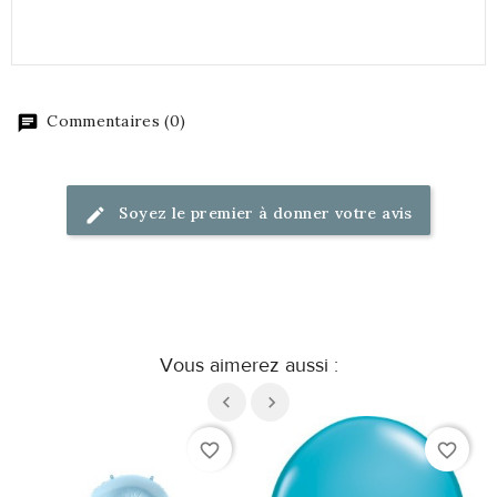
Commentaires (0)
Soyez le premier à donner votre avis
Vous aimerez aussi :
favorite_border
favorite_border