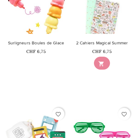
Surligneurs Boules de Glace
2 Cahiers Magical Summer
Prix
Prix
CHF 6,75
CHF 6,75
Ce produit n'est plus

disponible en stock
favorite_border
favorite_border