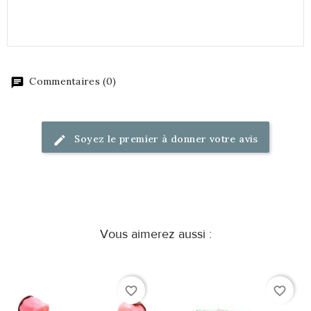
Commentaires (0)
Soyez le premier à donner votre avis
Vous aimerez aussi :
favorite_border
favorite_border