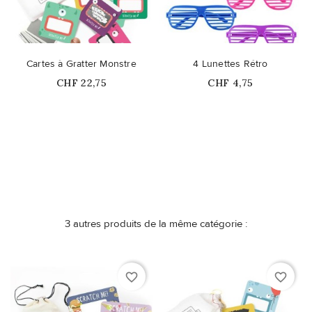
Cartes à Gratter Monstre
4 Lunettes Rétro
Prix
Prix
CHF 22,75
CHF 4,75
Ce produit n'est plus
Ce produit n'est plus
disponible en stock
disponible en stock
3 autres produits de la même catégorie :
favorite_border
favorite_border