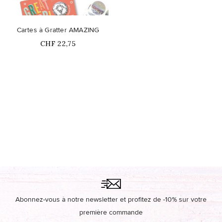
Cartes à Gratter AMAZING
Prix
CHF 22,75
Ce produit n'est plus
disponible en stock
Abonnez-vous à notre newsletter et profitez de -10% sur votre
première commande