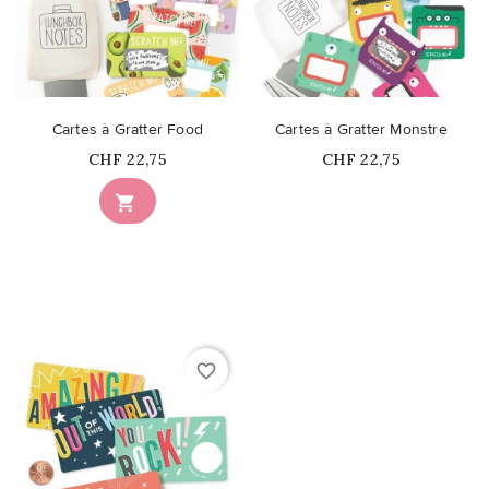
Cartes à Gratter Food
Cartes à Gratter Monstre
Prix
Prix
CHF 22,75
CHF 22,75
Ce produit n'est plus

disponible en stock
favorite_border