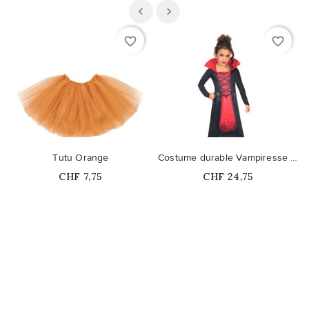
favorite_border
favorite_border
Tutu Orange
Costume durable Vampiresse avec Roses
Prix
Prix
CHF 7,75
CHF 24,75
Ce produit n'est plus
disponible en stock