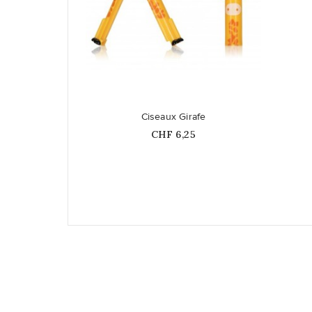
favorite_border
Ciseaux Girafe
Prix
CHF 6,25