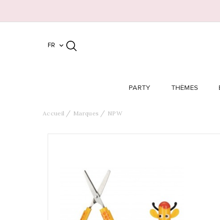
FR

PARTY
THÈMES
Accueil
Marques
NPW