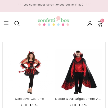
* * *
Les commandes seront expédiées le 14 août
* * *
0

favorite_border
favorite_border
Daredevil Costume
Diablo Devil Déguisement Adulte
Prix
Prix
CHF 43,75
CHF 49,75