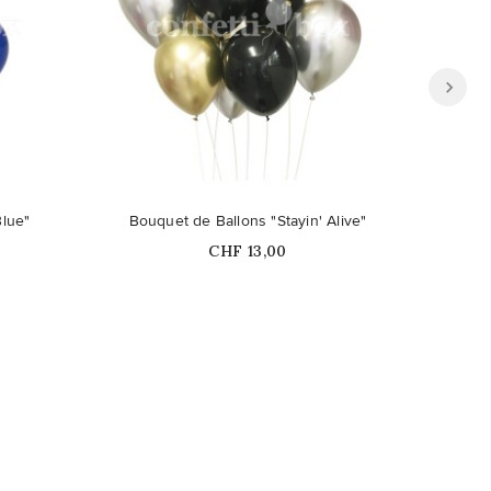
ible en
Blue"
Bouquet de Ballons "Stayin' Alive"
Bo
Prix
CHF 13,00