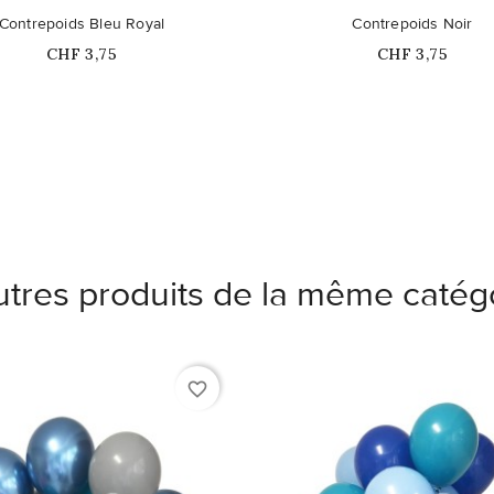
Contrepoids Bleu Royal
Contrepoids Noir
Prix
Prix
CHF 3,75
CHF 3,75
utres produits de la même catégo
favorite_border