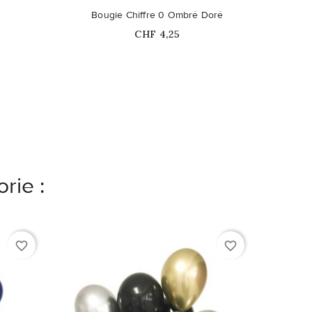
Ce pro
Bougie Chiffre 0 Ombré Doré
1
Prix
CHF 4,25
rie :
favorite_border
favorite_border