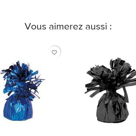
Vous aimerez aussi :
favorite_border