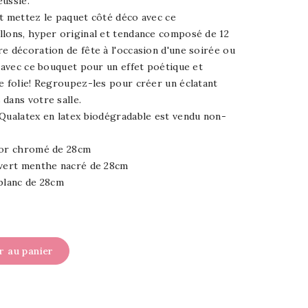
éussie.
t mettez le paquet côté déco avec ce
llons, hyper original et tendance composé de 12
 décoration de fête à l'occasion d'une soirée ou
 avec ce bouquet pour un effet poétique et
e folie! Regroupez-les pour créer un éclatant
dans votre salle.
 Qualatex en latex biodégradable est vendu non-
ficelle.
e or chromé de 28cm
e vert menthe nacré de 28cm
de baudruche blanc de 28cm
r au panier