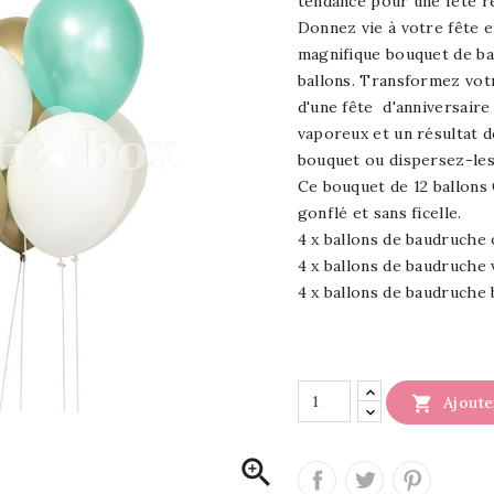
tendance pour une fête r
Donnez vie à votre fête e
magnifique bouquet de ba
ballons.
Transformez votre
d'une fête d'anniversaire
vaporeux et un résultat d
bouquet ou dispersez-les 
Ce bouquet de 12 ballons
gonflé et sans 
4 x ballons de baudruch
4 x ballons de baudruch
4 x ballons 

Ajoute
