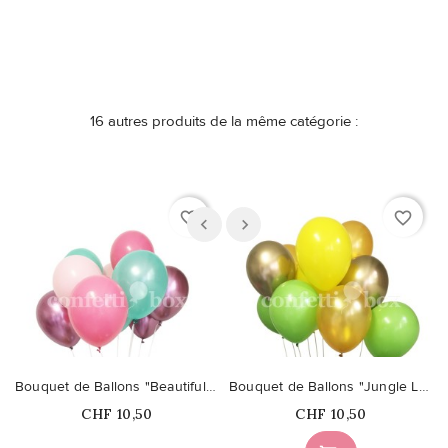
16 autres produits de la même catégorie :
favorite_border
favorite_border
Bouquet de Ballons "Beautiful Day"
Bouquet de Ballons "Jungle Love"
Prix
Prix
CHF 10,50
CHF 10,50
Ce produit n'est plus