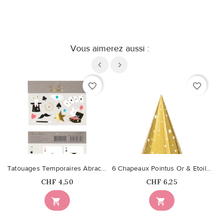
Vous aimerez aussi :
favorite_border
favorite_border
Tatouages Temporaires Abracadabra
6 Chapeaux Pointus Or & Etoiles
Prix
Prix
CHF 4,50
CHF 6,25

