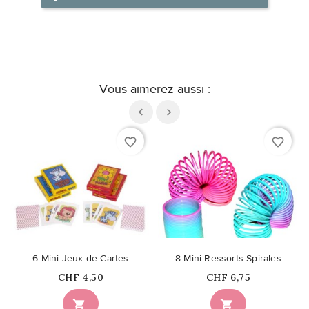
Vous aimerez aussi :
favorite_border
favorite_border
6 Mini Jeux de Cartes
8 Mini Ressorts Spirales
Prix
Prix
CHF 4,50
CHF 6,75

