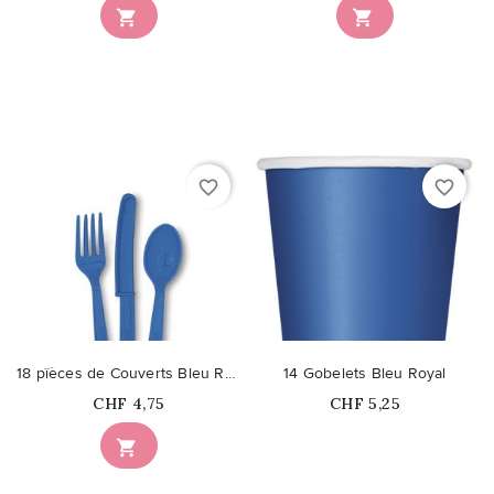


favorite_border
favorite_border
18 pïèces de Couverts Bleu Royal
14 Gobelets Bleu Royal
Prix
Prix
CHF 4,75
CHF 5,25
Ce produit n'est plus

disponible en stock