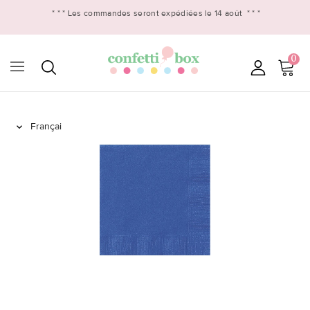
* * *
Les commandes seront expédiées le 14 août
* * *
0
