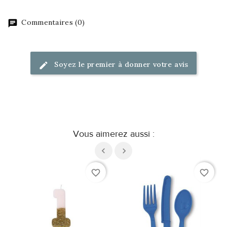
Commentaires (0)
Soyez le premier à donner votre avis
Vous aimerez aussi :
favorite_border
favorite_border