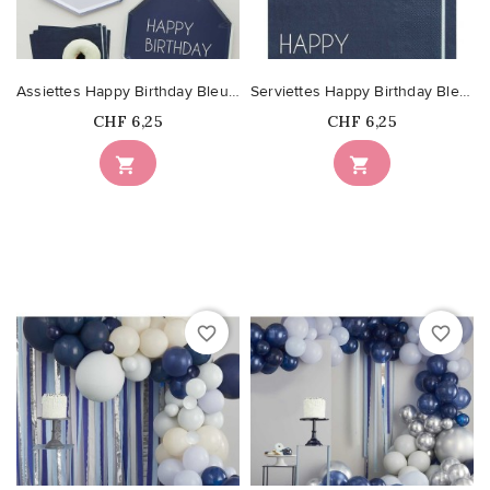
Assiettes Happy Birthday Bleu Marine & Bleu
Serviettes Happy Birthday Bleu Marine
Prix
Prix
CHF 6,25
CHF 6,25


favorite_border
favorite_border