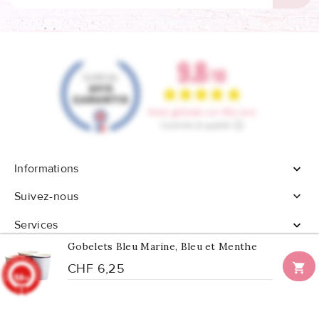
Informations


Suivez-nous
Services

Gobelets Bleu Marine, Bleu et Menthe

CHF 6,25
9.8
/10
902 avis
© 2026 - Tous droits réservés Confetti Box