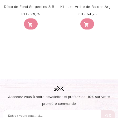
Déco de Fond Serpentins & Ballons en Bleu, Crême & Argent
Kit Luxe Arche de Ballons Argent, Bleu marine & Bleu clair
Prix
Prix
CHF 29,75
CHF 54,75


Abonnez-vous à notre newsletter et profitez de -10% sur votre
première commande