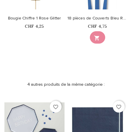
Bougie Chiffre 1 Rose Glitter
18 pïèces de Couverts Bleu Royal
Prix
Prix
CHF 4,25
CHF 4,75
Ce produit n'est plus

disponible en stock
4 autres produits de la même catégorie :
favorite_border
favorite_border