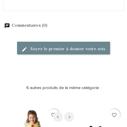
Commentaires (0)
Soyez le premier à donner votre avis
6 autres produits de la même catégorie :
favorite_border
favorite_border