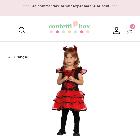
* * *
Les commandes seront expédiées le 14 août
* * *
0
