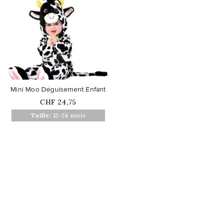
favorite_border
Mini Moo Déguisement Enfant
Prix
CHF 24,75
Taille:
12-24 mois