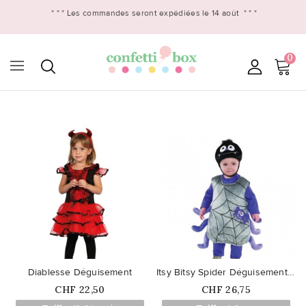
* * *
Les commandes seront expédiées le 14 août
* * *
0

favorite_border
favorite_border
Diablesse Déguisement
Itsy Bitsy Spider Déguisement bébé
Prix
Prix
CHF 22,50
CHF 26,75