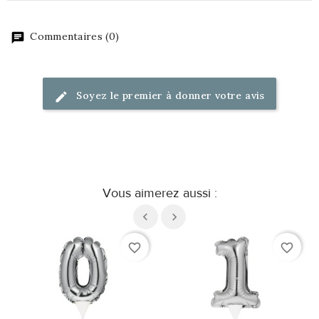
Commentaires (0)
Soyez le premier à donner votre avis
Vous aimerez aussi :
favorite_border
favorite_border