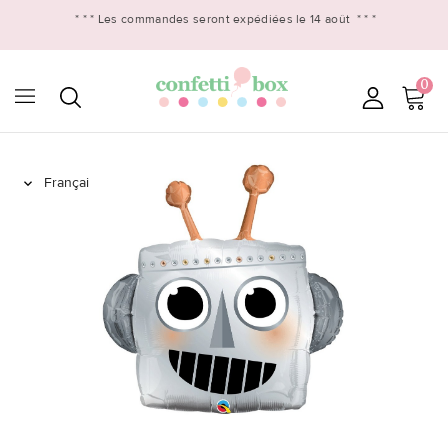
* * *
Les commandes seront expédiées le 14 août
* * *
0
