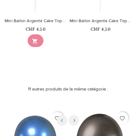
Mini Ballon Argenté Cake Topper Chiffre 0
Mini Ballon Argenté Cake Topper Chiffre 1
Prix
Prix
CHF 4,50
CHF 4,50
Ce produit n'est plus

disponible en stock
11 autres produits de la même catégorie :
favorite_border
favorite_border