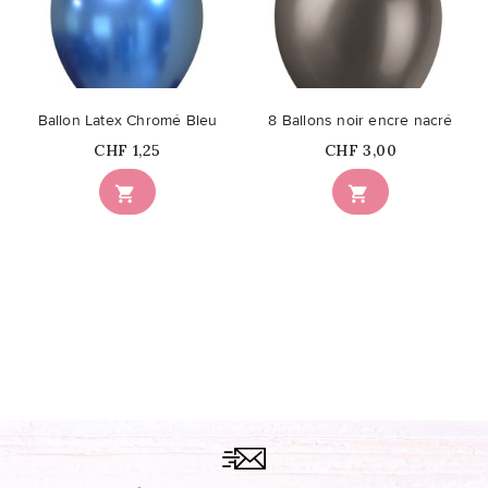
Ballon Latex Chromé Bleu
8 Ballons noir encre nacré
Prix
Prix
CHF 1,25
CHF 3,00

