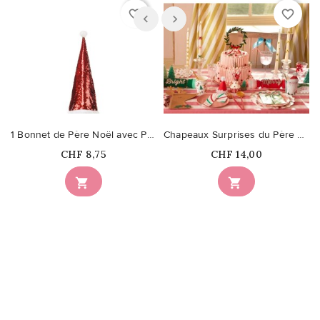
favorite_border
favorite_border
1 Bonnet de Père Noël avec Paillettes
Chapeaux Surprises du Père Noel
Prix
Prix
CHF 8,75
CHF 14,00

