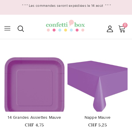
* * *
Les commandes seront expédiées le 14 août
* * *
0

favorite_border
favorite_border
14 Grandes Assiettes Mauve
Nappe Mauve
Prix
Prix
CHF 4,75
CHF 5,25