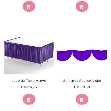


favorite_border
favorite_border
Jupe de Table Mauve
Guirlande Rosace Violet
Prix
Prix
CHF 8,25
CHF 9,50

