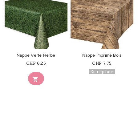
favorite_border
favorite_border
Nappe Verte Herbe
Nappe Imprimé Bois
Prix
Prix
CHF 6,25
CHF 7,75
En rupture
