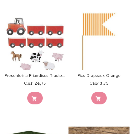
favorite_border
favorite_border
Présentoir à Friandises Tracteur
Pics Drapeaux Orange
Prix
Prix
CHF 24,75
CHF 3,75

