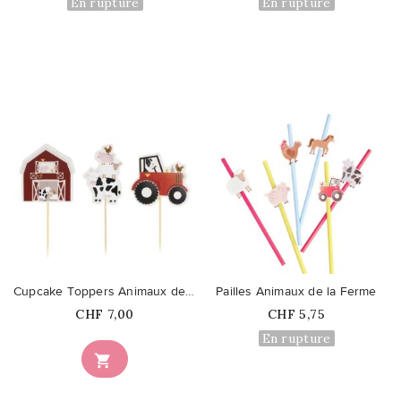
En rupture
En rupture
favorite_border
favorite_border
Cupcake Toppers Animaux de la Ferme
Pailles Animaux de la Ferme
Prix
Prix
CHF 7,00
CHF 5,75
En rupture
