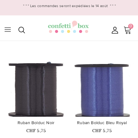
* * *
Les commandes seront expédiées le 14 août
* * *
0

favorite_border
favorite_border
Ruban Bolduc Noir
Ruban Bolduc Bleu Royal
Prix
Prix
CHF 5,75
CHF 5,75