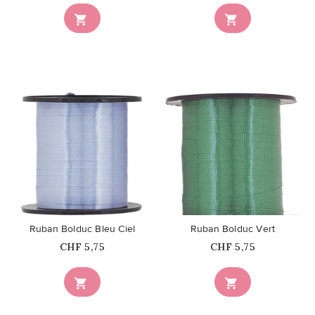


favorite_border
favorite_border
Ruban Bolduc Bleu Ciel
Ruban Bolduc Vert
Prix
Prix
CHF 5,75
CHF 5,75

