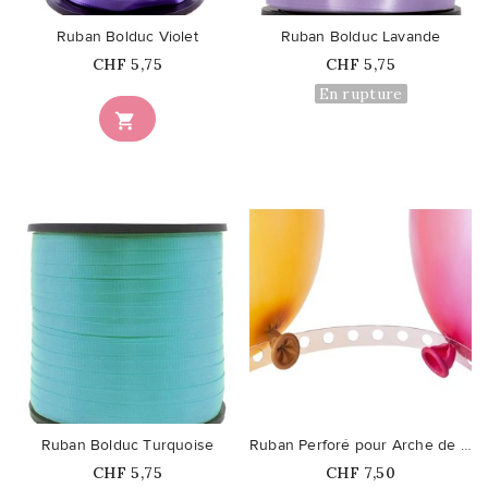
Ruban Bolduc Violet
Ruban Bolduc Lavande
Prix
Prix
CHF 5,75
CHF 5,75
En rupture

favorite_border
favorite_border
Ruban Bolduc Turquoise
Ruban Perforé pour Arche de Ballons
Prix
Prix
CHF 5,75
CHF 7,50