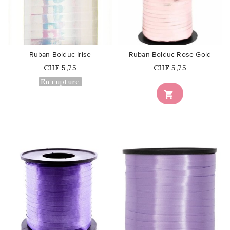
favorite_border
favorite_border
Ruban Bolduc Irisé
Ruban Bolduc Rose Gold
Prix
Prix
CHF 5,75
CHF 5,75
En rupture

favorite_border
favorite_border