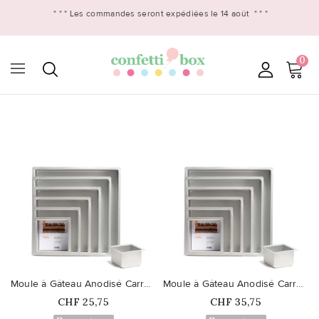
* * *
Les commandes seront expédiées le 14 août
* * *
0

favorite_border
favorite_border
Moule à Gâteau Anodisé Carré 25 cm
Moule à Gâteau Anodisé Carré 40 cm
Prix
Prix
CHF 25,75
CHF 35,75