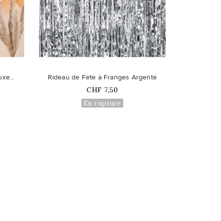
favorite_border
xe...
Rideau de Fête à Franges Argenté
Prix
CHF 7,50
En rupture