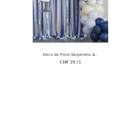
favorite_border
Déco de Fond Serpentins &...
Prix
CHF 29,75