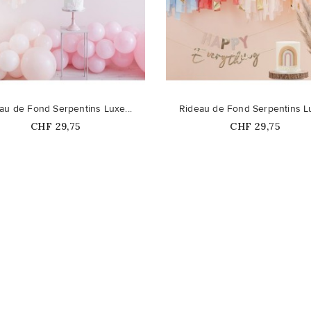
favorite_border
au de Fond Serpentins Luxe...
Rideau de Fond Serpentins Lu
Prix
Prix
CHF 29,75
CHF 29,75