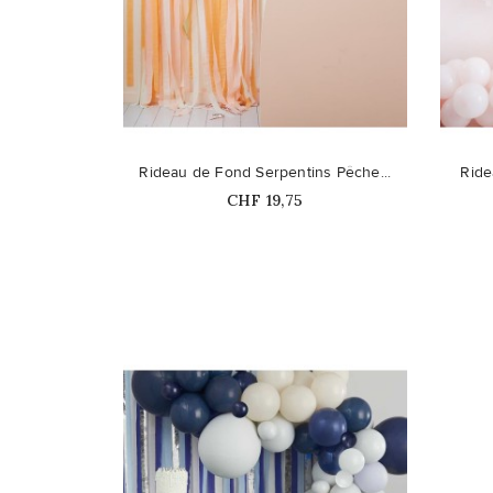
favorite_border
favorite_border
Rideau de Fond Serpentins Pêche...
Ride
Prix
CHF 19,75