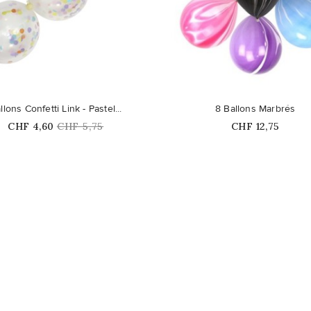
favorite_border
llons Confetti Link - Pastel...
8 Ballons Marbrés
Prix
Prix
Prix
CHF 4,60
CHF 5,75
CHF 12,75
habituel