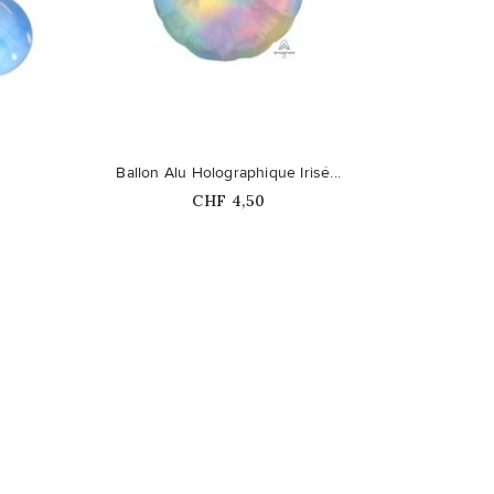
favorite_border
Ballon Alu Holographique Irisé...
Prix
CHF 4,50