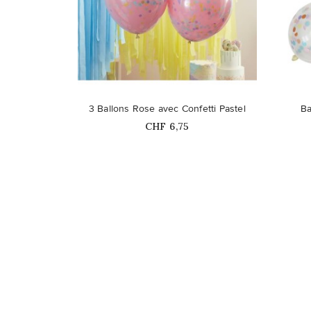
favorite_border
favorite_border
3 Ballons Rose avec Confetti Pastel
Ba
Prix
CHF 6,75