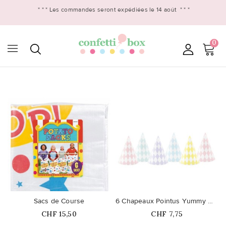
* * *
Les commandes seront expédiées le 14 août
* * *
0

favorite_border
favorite_border
Sacs de Course
6 Chapeaux Pointus Yummy Mix
Prix
Prix
CHF 15,50
CHF 7,75