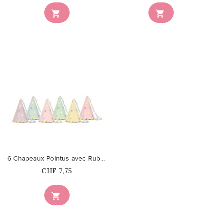


favorite_border
6 Chapeaux Pointus avec Rubans...
Prix
CHF 7,75
