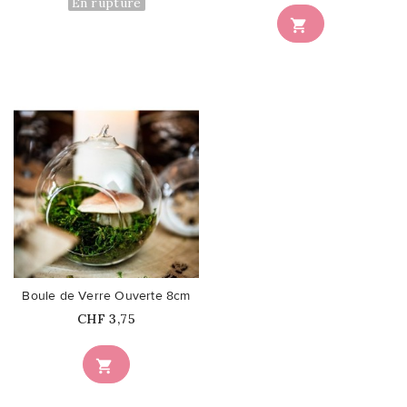
En rupture

favorite_border
Boule de Verre Ouverte 8cm
Prix
CHF 3,75
