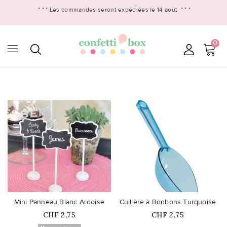
* * *
Les commandes seront expédiées le 14 août
* * *
0

favorite_border
favorite_border
Mini Panneau Blanc Ardoise
Cuillère à Bonbons Turquoise
Prix
Prix
CHF 2,75
CHF 2,75