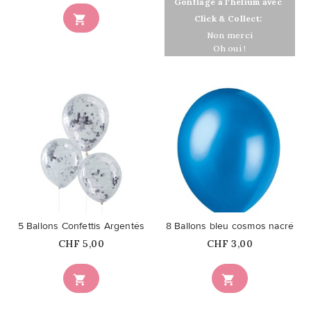
En rupture
Gonflage à l'hélium avec

Click & Collect:
Non merci
Oh oui !
favorite_border
favorite_border
5 Ballons Confettis Argentés
8 Ballons bleu cosmos nacré
Prix
Prix
CHF 5,00
CHF 3,00

