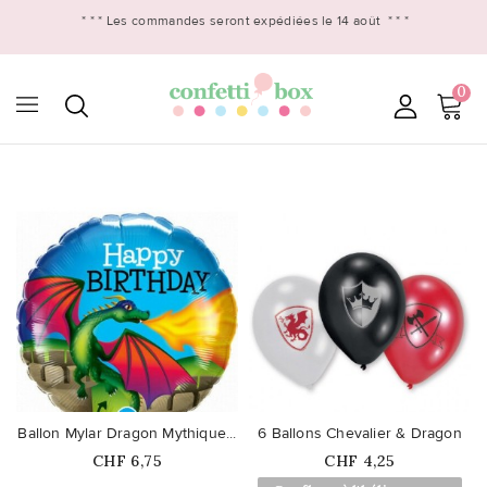
* * *
Les commandes seront expédiées le 14 août
* * *
0

favorite_border
favorite_border
Ballon Mylar Dragon Mythique...
6 Ballons Chevalier & Dragon
Prix
Prix
CHF 6,75
CHF 4,25