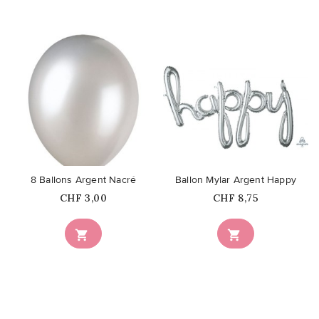
favorite_border
favorite_border
8 Ballons Argent Nacré
Ballon Mylar Argent Happy
Prix
Prix
CHF 3,00
CHF 8,75

