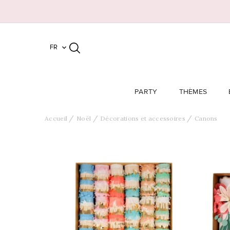
FR

PARTY
THÈMES
Accueil
Noël
Décorations et accessoires
Canons