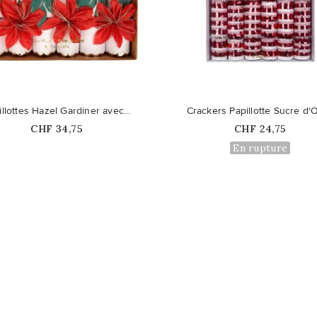
favorite_border
illottes Hazel Gardiner avec...
Crackers Papillotte Sucre d'
Prix
Prix
CHF 34,75
CHF 24,75
En rupture