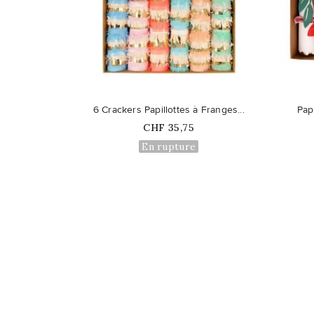
favorite_border
favorite_border
6 Crackers Papillottes à Franges...
Pap
Prix
CHF 35,75
En rupture