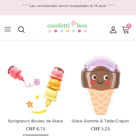
* * *
Les commandes seront expédiées le 14 août
* * *
0

favorite_border
favorite_border
Surligneurs Boules de Glace
Glace Gomme & Taille-Crayon
Prix
Prix
CHF 6,75
CHF 5,25