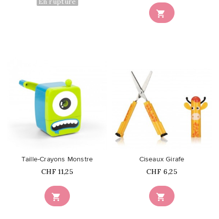
En rupture

favorite_border
favorite_border
Taille-Crayons Monstre
Ciseaux Girafe
Prix
Prix
CHF 11,25
CHF 6,25

