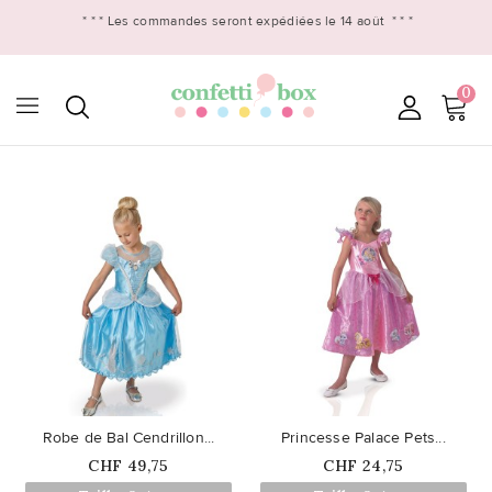
* * *
Les commandes seront expédiées le 14 août
* * *
0

favorite_border
favorite_border
Robe de Bal Cendrillon...
Princesse Palace Pets...
Prix
Prix
CHF 49,75
CHF 24,75