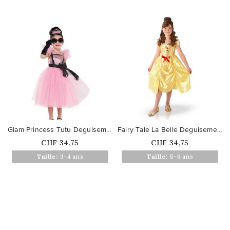
favorite_border
favorite_border
Glam Princess Tutu Déguisement...
Fairy Tale La Belle Déguisement...
Prix
Prix
CHF 34,75
CHF 34,75
Taille:
3-4 ans
Taille:
5-6 ans