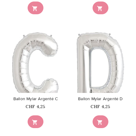


favorite_border
favorite_border
Ballon Mylar Argenté C
Ballon Mylar Argenté D
Prix
Prix
CHF 4,25
CHF 4,25

