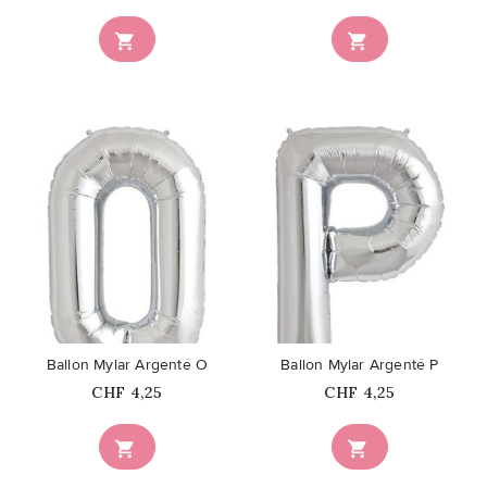


favorite_border
favorite_border
Ballon Mylar Argenté O
Ballon Mylar Argenté P
Prix
Prix
CHF 4,25
CHF 4,25

