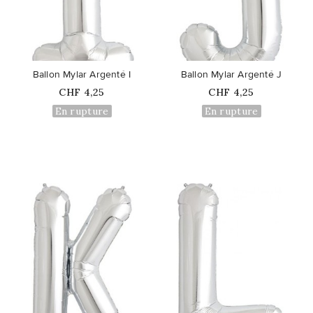
favorite_border
favorite_border
Ballon Mylar Argenté I
Ballon Mylar Argenté J
Prix
Prix
CHF 4,25
CHF 4,25
En rupture
En rupture
favorite_border
favorite_border