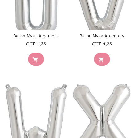
favorite_border
favorite_border
Ballon Mylar Argenté U
Ballon Mylar Argenté V
Prix
Prix
CHF 4,25
CHF 4,25


favorite_border
favorite_border