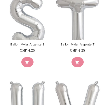
favorite_border
favorite_border
Ballon Mylar Argenté S
Ballon Mylar Argenté T
Prix
Prix
CHF 4,25
CHF 4,25

