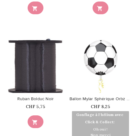


favorite_border
favorite_border
Ruban Bolduc Noir
Ballon Mylar Sphérique Orbz Foot
Prix
Prix
CHF 5,75
CHF 8,25
Gonflage à l'hélium avec

Click & Collect:
Oh oui !
Non merci