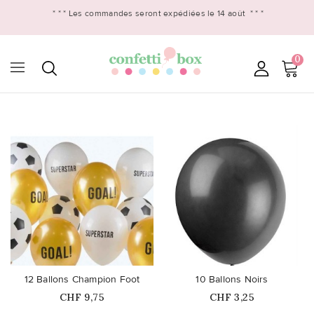
* * *
Les commandes seront expédiées le 14 août
* * *
0

favorite_border
favorite_border
12 Ballons Champion Foot
10 Ballons Noirs
Prix
Prix
CHF 9,75
CHF 3,25