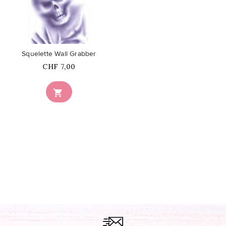
favorite_border
Squelette Wall Grabber
Prix
CHF 7,00
