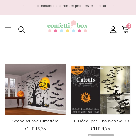
* * *
Les commandes seront expédiées le 14 août
* * *
0

favorite_border
favorite_border
Scene Murale Cimetière
30 Découpes Chauves-Souris
Prix
Prix
CHF 16,75
CHF 9,75