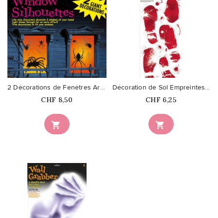
favorite_border
favorite_border
2 Décorations de Fenêtres Araignées
Décoration de Sol Empreintes...
Prix
Prix
CHF 8,50
CHF 6,25

