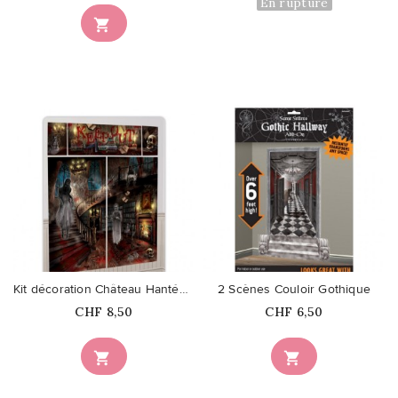
En rupture

favorite_border
favorite_border
Kit décoration Château Hantée 5...
2 Scènes Couloir Gothique
Prix
Prix
CHF 8,50
CHF 6,50

