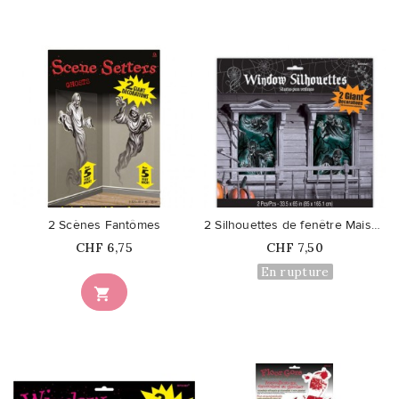
favorite_border
favorite_border
2 Scènes Fantômes
2 Silhouettes de fenêtre Maison...
Prix
Prix
CHF 6,75
CHF 7,50
En rupture
