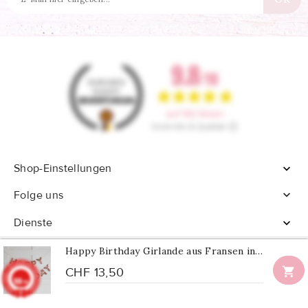
Shop-Einstellungen


Folge uns
Dienste

Happy Birthday Girlande aus Fransen in Roségold

CHF 13,50
9.8
/10
902 Noten
© 2026 - Alle Rechte vorbehalten Confetti Box