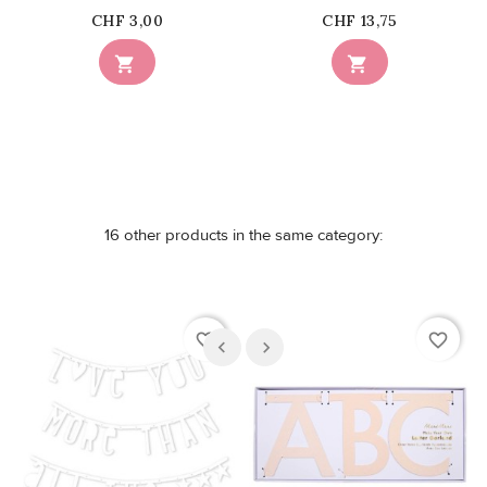
Price
Price
CHF 3,00
CHF 13,75


16 other products in the same category:
favorite_border
favorite_border