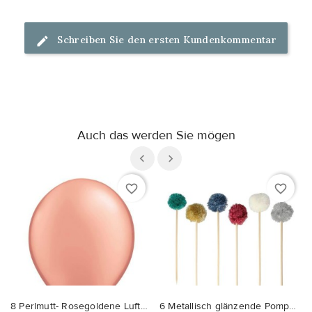
Schreiben Sie den ersten Kundenkommentar
Auch das werden Sie mögen
favorite_border
favorite_border
8 Perlmutt- Rosegoldene Luftballons
6 Metallisch glänzende Pompom Cake Toppers