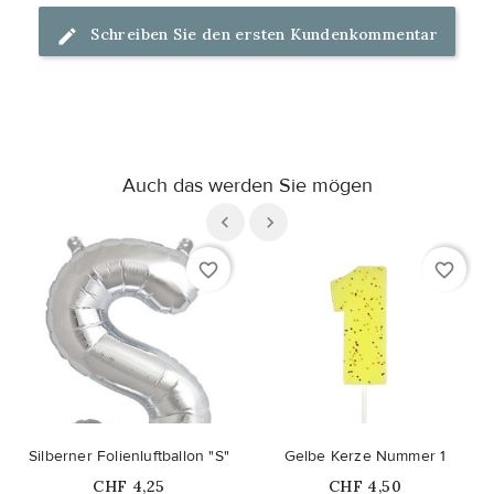
Schreiben Sie den ersten Kundenkommentar
Auch das werden Sie mögen
favorite_border
favorite_border
Silberner Folienluftballon "S"
Gelbe Kerze Nummer 1
Price
Price
CHF 4,25
CHF 4,50