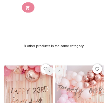
Nicht auf Lager

9 other products in the same category:
favorite_border
favorite_border