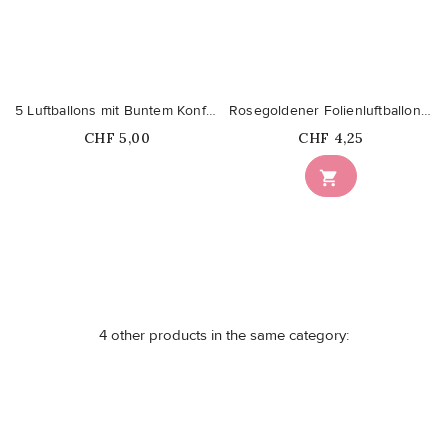
5 Luftballons mit Buntem Konfetti
Rosegoldener Folienluftballon "H"
Price
Price
CHF 5,00
CHF 4,25

4 other products in the same category:
favorite_border