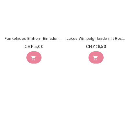
Funkelndes Einhorn Einladungen
Luxus Wimpelgirlande mit Rosa Pailletten
Price
Price
CHF 5,00
CHF 18,50


favorite_border