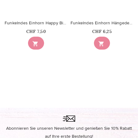
Funkelndes Einhorn Happy Birthday Girlande
Funkelndes Einhorn Hängedekoration
Price
Price
CHF 7,50
CHF 6,25


Abonnieren Sie unseren Newsletter und genießen Sie 10% Rabatt
auf Ihre erste Bestellung!