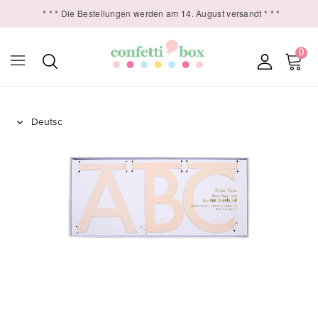
* * * Die Bestellungen werden am 14. August versandt * * *
0
