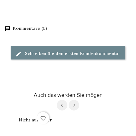
Kommentare (0)
Schreiben Sie den ersten Kundenkommentar
Auch das werden Sie mögen
favorite_border
favorite_border
Nicht auf Lager