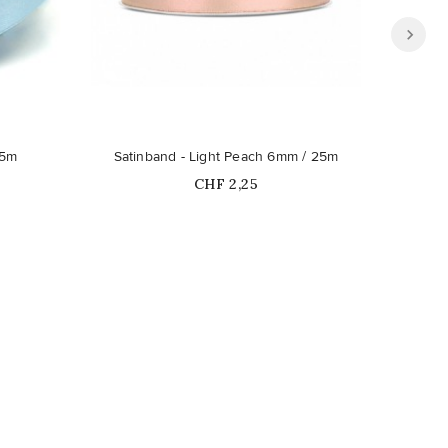
Nicht auf Lager
25m
Satinband - Light Peach 6mm / 25m
Price
CHF 2,25