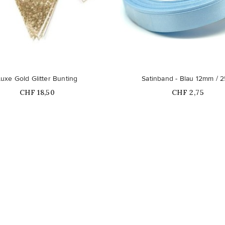
Nicht auf Lager
uxe Gold Glitter Bunting
Satinband - Blau 12mm / 
Price
Price
CHF 18,50
CHF 2,75