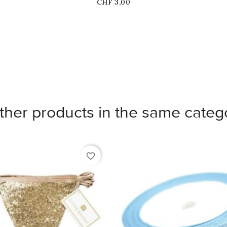
Price
CHF 3,00
ther products in the same categ
favorite_border