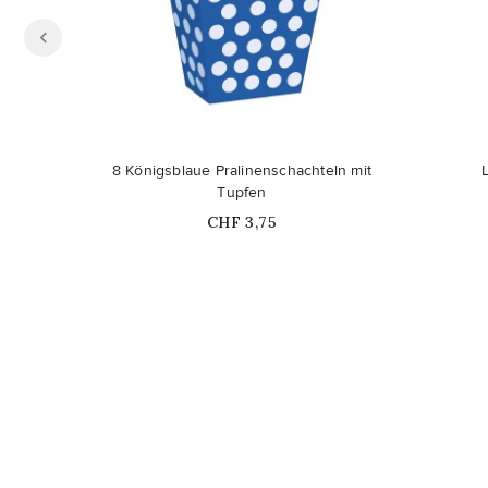
8 Königsblaue Pralinenschachteln mit
L
Tupfen
Price
CHF 3,75