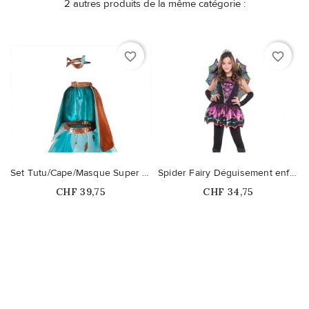
2 autres produits de la même catégorie :
favorite_border
favorite_border
Set Tutu/Cape/Masque Super Héros Sarcelle
Spider Fairy Déguisement enfant
Prix
Prix
CHF 39,75
CHF 34,75
Ce produit n'est plus
disponible en stock