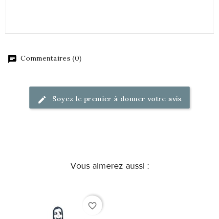
Commentaires (0)
Soyez le premier à donner votre avis
Vous aimerez aussi :
favorite_border