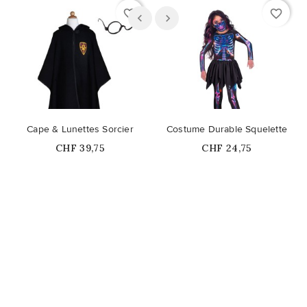
favorite_border
favorite_border
Cape & Lunettes Sorcier
Costume Durable Squelette
Prix
Prix
CHF 39,75
CHF 24,75